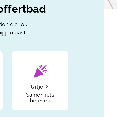
offertbad
nden die jou
j jou past.
Uitje
Samen iets
beleven