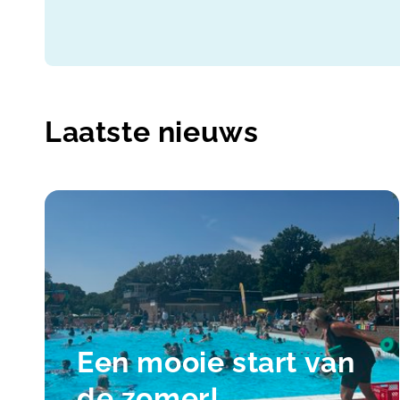
Laatste nieuws
Een mooie start van
de zomer!